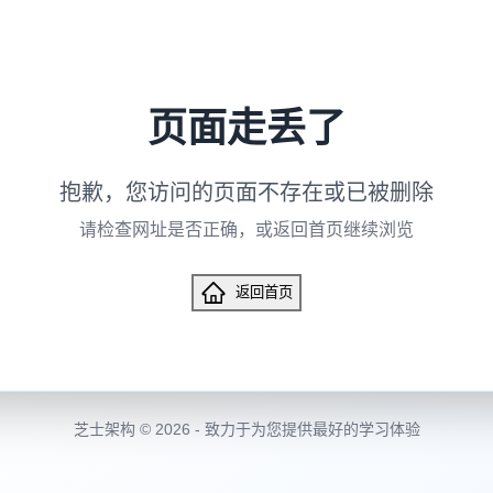
页面走丢了
抱歉，您访问的页面不存在或已被删除
请检查网址是否正确，或返回首页继续浏览
返回首页
芝士架构 © 2026 - 致力于为您提供最好的学习体验