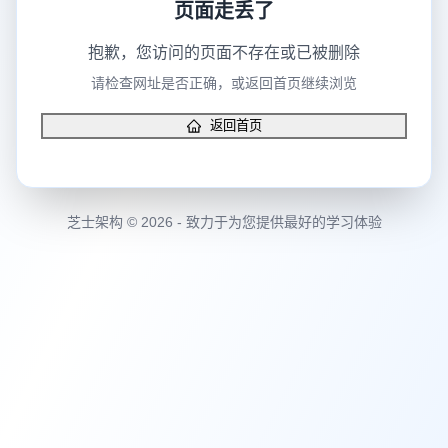
页面走丢了
抱歉，您访问的页面不存在或已被删除
请检查网址是否正确，或返回首页继续浏览
返回首页
芝士架构 © 2026 - 致力于为您提供最好的学习体验