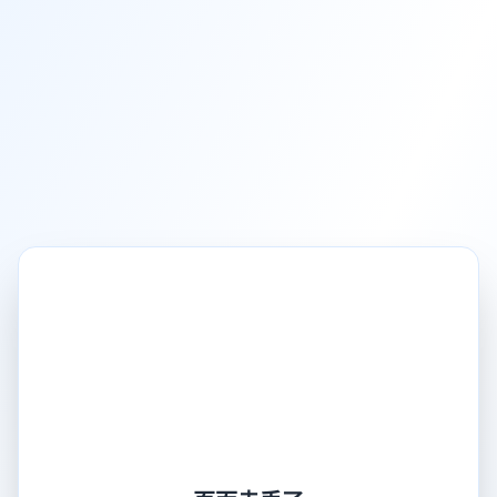
页面走丢了