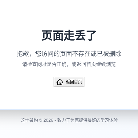
页面走丢了
抱歉，您访问的页面不存在或已被删除
请检查网址是否正确，或返回首页继续浏览
返回首页
芝士架构 © 2026 - 致力于为您提供最好的学习体验