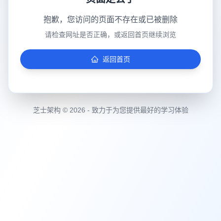
抱歉，您访问的页面不存在或已被删除
请检查网址是否正确，或返回首页继续浏览
返回首页
芝士架构 © 2026 - 致力于为您提供最好的学习体验